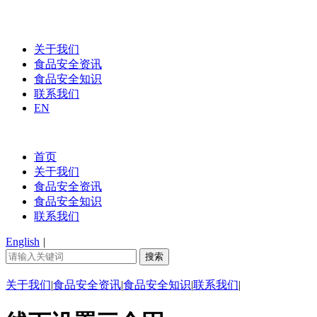
关于我们
食品安全资讯
食品安全知识
联系我们
EN
首页
关于我们
食品安全资讯
食品安全知识
联系我们
English
|
关于我们
|
食品安全资讯
|
食品安全知识
|
联系我们
|