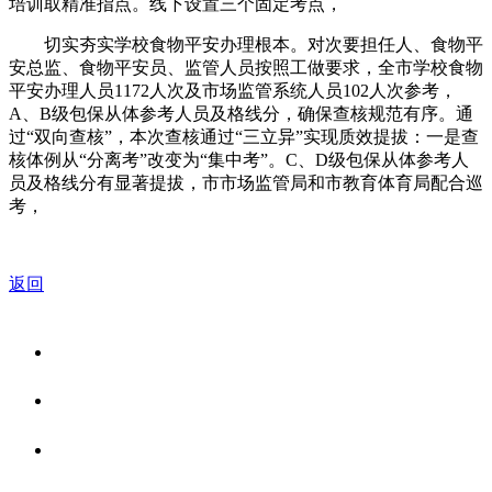
培训取精准指点。线下设置三个固定考点，
切实夯实学校食物平安办理根本。对次要担任人、食物平
安总监、食物平安员、监管人员按照工做要求，全市学校食物
平安办理人员1172人次及市场监管系统人员102人次参考，
A、B级包保从体参考人员及格线分，确保查核规范有序。通
过“双向查核”，本次查核通过“三立异”实现质效提拔：一是查
核体例从“分离考”改变为“集中考”。C、D级包保从体参考人
员及格线分有显著提拔，市市场监管局和市教育体育局配合巡
考，
返回
关于我们
食品安全资讯
食品安全知识