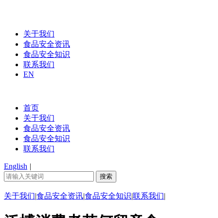
关于我们
食品安全资讯
食品安全知识
联系我们
EN
首页
关于我们
食品安全资讯
食品安全知识
联系我们
English
|
关于我们
|
食品安全资讯
|
食品安全知识
|
联系我们
|