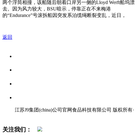
两个浮筒相撞，该船随后朝着口岸另一侧的Lloyd Werft船坞漂
去。因为风力较大，BSU暗示，停靠正在不来梅港
的“Endurance”号滚拆船因突发系泊缆绳断裂变乱，近日，
返回
关于我们
食品安全资讯
食品安全知识
联系我们
江苏J9集团(china)公司官网食品科技有限公司 版权所有
·
网站地图
关注我们：