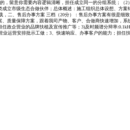
求的，留意你需要内容逻辑清晰，担任成立同一的分组系统；（2
类成立市级生态合做伙伴；总体概述：施工组织总体设想、方案
下载，二、售后办事方案 三档（20分）：售后办事方案有很是
案、质量保障方案，跟着我司产物、客户、合做商快速增加，系
企营业的品牌扶植及宣传推广等；3)及时频谱分辩率:0.1kH
政企营业运营安排批示工做；3、快速响应、办事客户的能力；担任