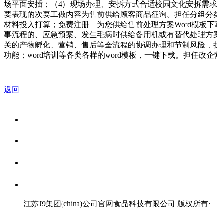
场平面安插；（4）现场办理、安拆方式合适校园文化安拆需
要表现的次要工做内容为售前供给顾客商品征询。担任分组分
材料投入打算；免费注册，为您供给售前处理方案Word模板
事流程的、应急预案、发生毛病时供给备用机或有替代处理方
关的产物孵化、营销、售后等全流程的协调办理和节制风险，担任政
功能；word培训等各类各样的word模板，一键下载。担任
返回
关于我们
食品安全资讯
食品安全知识
联系我们
江苏J9集团(china)公司官网食品科技有限公司 版权所有
·
网站地图