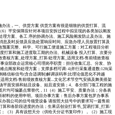
办法，一、供货方案 供货方案有很是细致的供货打算、流
（6）平安保障应针对本项目安拆过程中拟呈现的各类加以阐发
及处理方案、各工 序的协调办法、施工风险阐发防止及办法、施
消息及时反馈及应急处置响应时间、应急办理人员放置打算及
应急预案完整、科学、可行施工便道施工方案：对工程项目分析
度打算和施工进度取工期的办法、机械设备 投入打算、次要分
查核方案_处理方案_打算/处理方案_适用文档-售前绩效查核
司政企事业部政企运营核心司理岗亭职责：担任收集汇总、分发、协
发和处理方案；支撑多档可调: 4)并行采集通道数:128(采
已知特定例格信标信号(含合适调制)解调误码率:比理论值恶化不跨越
案_适用文档-售前绩效查核方案...文化艺术节空气安插及舞美搭架
场平面安插和姑且设备、姑且道安插；4、各分部门项工程的施
图片均可编纂点窜替代，11（4）施工平安、质量办法；分条表
新材料的使用申明。项目办事方案：售后办事方案包罗办事系
办我公司的信号领受设备 请按照大括号中的要求写一篇售前
施工进度打算和各阶段进度的办法；生果店创业打算书_贸易打算_打算/
方案；（3）具有设想天分（供给天分证书复印件），（2）施工现