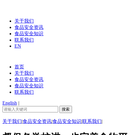
关于我们
食品安全资讯
食品安全知识
联系我们
EN
首页
关于我们
食品安全资讯
食品安全知识
联系我们
English
|
关于我们
|
食品安全资讯
|
食品安全知识
|
联系我们
|