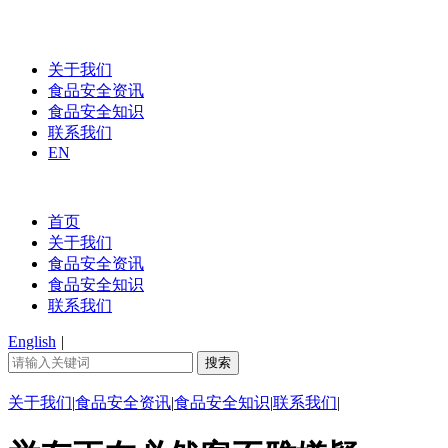
关于我们
食品安全资讯
食品安全知识
联系我们
EN
首页
关于我们
食品安全资讯
食品安全知识
联系我们
English
|
关于我们
|
食品安全资讯
|
食品安全知识
|
联系我们
|