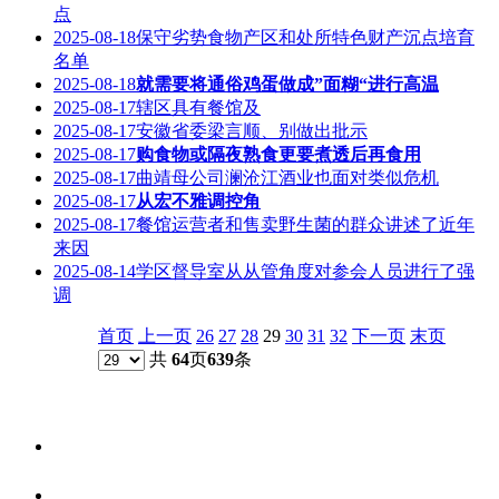
点
2025-08-18
保守劣势食物产区和处所特色财产沉点培育
名单
2025-08-18
就需要将通俗鸡蛋做成”面糊“进行高温
2025-08-17
辖区具有餐馆及
2025-08-17
安徽省委梁言顺、别做出批示
2025-08-17
购食物或隔夜熟食更要煮透后再食用
2025-08-17
曲靖母公司澜沧江酒业也面对类似危机
2025-08-17
从宏不雅调控角
2025-08-17
餐馆运营者和售卖野生菌的群众讲述了近年
来因
2025-08-14
学区督导室从从管角度对参会人员进行了强
调
首页
上一页
26
27
28
29
30
31
32
下一页
末页
共
64
页
639
条
关于我们
食品安全资讯